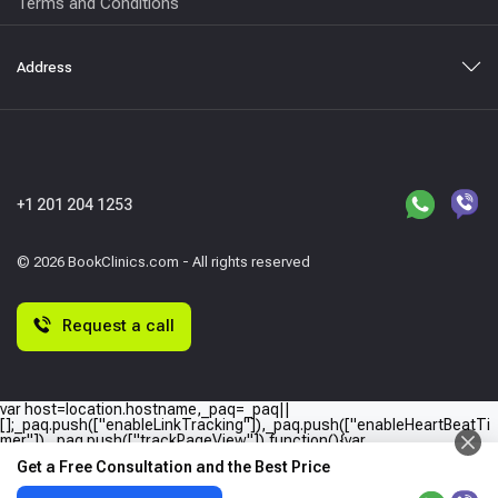
Terms and Conditions
Address
+1 201 204 1253
© 2026 BookClinics.com - All rights reserved
Request a call
var host=location.hostname,_paq=_paq||
[];_paq.push(["enableLinkTracking"]),_paq.push(["enableHeartBeatTi
mer"]),_paq.push(["trackPageView"]),function(){var
e="//"+host+"/";_paq.push(["setTrackerUrl",e+"piwik.php"]),_paq.push(
Get a Free Consultation and the Best Price
["setSiteId",host]);var
a=document,p=a.createElement("script"),t=a.getElementsByTagName