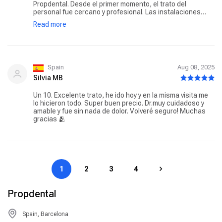
Propdental. Desde el primer momento, el trato del
personal fue cercano y profesional. Las instalaciones
están limpias, bien equipadas y cuentan con tecnología
Read more
moderna, lo que transmite mucha confianza. Me
atendieron de forma puntual, y el equipo médico fue muy
claro al explicar el diagnóstico y las opciones de
tratamiento. En mi caso, me realizaron un tratamiento de
implantes, estaba muy nerviosa porque eran piezas muy
estéticas y los resultados han superado mis
Spain
Aug 08, 2025
expectativas. Se nota que trabajan con materiales de
Silvia MB
calidad y con un enfoque en la estética y la salud bucal a
largo plazo. Destaco especialmente la atención
Un 10. Excelente trato, he ido hoy y en la misma visita me
personalizada y la amabilidad de la chica de recepción
lo hicieron todo. Super buen precio. Dr.muy cuidadoso y
que en todo momento resolvió mis dudas y me ayudo con
amable y fue sin nada de dolor. Volveré seguro! Muchas
la financiación. También agradezco que ofrecieran
gracias 🫂
facilidades de pago y un seguimiento continuo después
del tratamiento. Recomiendo Propdental a quienes
busquen un servicio dental serio, actualizado y con un
trato humano excelente. --- ¿Quieres que la adapte a una
experiencia más específica o que sea una reseña más
breve para Google o redes sociales?
1
2
3
4
Propdental
Spain, Barcelona