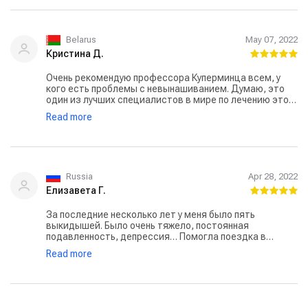
Belarus
May 07, 2022
Кристина Д.
Очень рекомендую профессора Куперминца всем, у
кого есть проблемы с невынашиванием. Думаю, это
один из лучших специалистов в мире по лечению этой
проблемы. Я не зря летяла в Израиль: мою
Read more
беременность удалось спасти. Мой сын родился 2
недели назад, и я счастлива!
Russia
Apr 28, 2022
Елизавета Г.
За последние несколько лет у меня было пять
выкидышей. Было очень тяжело, постоянная
подавленность, депрессия… Помогла поездка в
Израиль, профессора Куперминца,
Read more
специализирующегося на таких проблемах. Он
назначил мне лечение, и я наконец-то смогла
выносить ребенка. Полгода назад родился наш сын
Антон. Мы очень-очень счастливы.