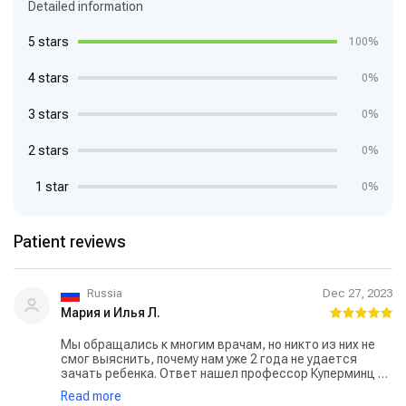
Detailed information
5 stars
100%
4 stars
0%
3 stars
0%
2 stars
0%
1 star
0%
Patient reviews
Russia
Dec 27, 2023
Мария и Илья Л.
Мы обращались к многим врачам, но никто из них не
смог выяснить, почему нам уже 2 года не удается
зачать ребенка. Ответ нашел профессор Куперминц из
клиники Сураскию Он назначил нам лечениеб и через
Read more
несколько месяцев Маша забеременелаю Сейчас