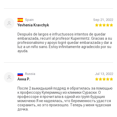
нашей дочке уже полгода.
Spain
Sep 21, 2022
Yevhenia Kravchyk
Después de largos e infructuosos intentos de quedar
embarazada, recurrí al profesor Kupermintz. Gracias a su
profesionalismo y apoyo logré quedar embarazada y dar a
luz a un niño sano. Estoy infinitamente agradecido por su
ayuda.
Russia
Jul 13, 2022
Анна Р.
После 2 выкидышей подряд я обратилась за помощью
к профессору Куперминцу из клиники Сураски. О
профессоре я прочитала в одной из групп будущих
момочекю Я не надеялась, что беременность удастся
сохранить, но это произошло. Теперь у меня чудесная
дочка.