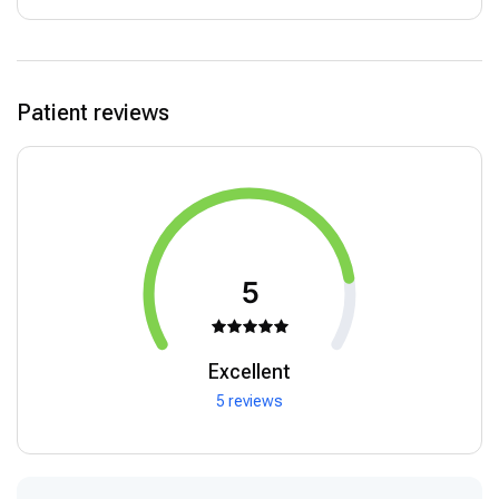
Invited Lecture: The Inherited Thrombophilias and
Preeclampsia
Cesarean Section March 2005
Invited Lecture for National Institute of Child Health and Human
Patient reviews
Development (NIH) Research Committee for Arterial Perinatal
Stroke August 2006
5
Excellent
5 reviews