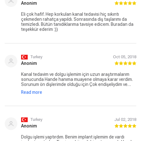
Anonim
Eli çok hafif. Hep korkulan kanal tedavisi hiç sıkıntı
çekmeden rahatça yapıldı. Sonrasında diş taşlarımı da
temizledi. Bütün tanıdıklarıma tavsiye edicem. Buradan da
teşekkür ederim :))
Turkey
Oct 05, 2018
Anonim
Kanal tedavim ve dolgu işlemim için uzun araştırmalarım
sonucunda Hande hanıma muayene olmaya karar verdim.
Sorunum ön dişlerimde olduğu için Çok endişeliydim ve
estetik kaygısı yaşıyordum. Öncelikle ilgili ve güleryüzlü
Read more
ekibi karşıladı. Hande hanıma endişelerimden ve
beklentilerimden söz ettim. Açıklayıcı ve bilgilendirici
görüşmemizden sonra tedavi sürecim başladı, yinede
beklentimi çok yüksek tutmadım ancak tedavim bittikten
sonra bu kadar iyi sonuçlanacağını beklemiyordum. Ayrıca
belirtmeliyim kesinlikle maddiyatı gözetmeyen ihtiyaçtınız
Turkey
Jul 02, 2018
olmayan işlemleri redden dürüst ve güvenilir bir doktor.
Anonim
Tanıdıklarıma güvenle tavsiye edebileceğim bir diş
doktorum oldu. Teşekkürler Hande hocam :)
Dolgu işlemi yaptırdım. Benim implant işlemim de vardı