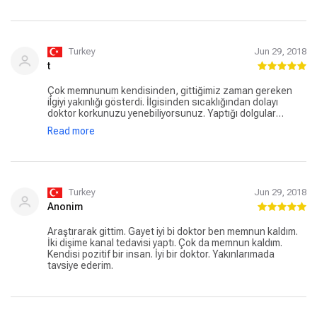
Turkey
Jun 29, 2018
t
Çok memnunum kendisinden, gittiğimiz zaman gereken
ilgiyi yakınlığı gösterdi. İlgisinden sıcaklığından dolayı
doktor korkunuzu yenebiliyorsunuz. Yaptığı dolgular
güzeldi. Dişimde açıklık vardı doldurdu gereken her şeyi
Read more
yaptı. Memnun kaldım kendisinden. Sıcak bir doktor, ilgili,
işinde de başarılı, herkese de tavsiye ederim kendisini.
Turkey
Jun 29, 2018
Anonim
Araştırarak gittim. Gayet iyi bi doktor ben memnun kaldım.
İki dişime kanal tedavisi yaptı. Çok da memnun kaldım.
Kendisi pozitif bir insan. İyi bir doktor. Yakınlarımada
tavsiye ederim.