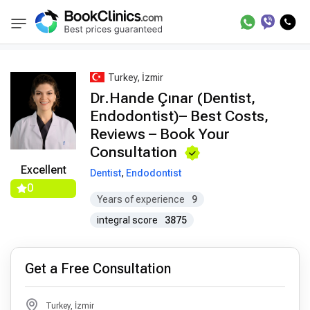
Best Doctors Treatment
Best Doctors in Trea
BookClinics
Turkey, İzmir
Dr.Hande Çınar (Dentist,
Endodontist)– Best Costs,
Reviews – Book Your
Consultation
Excellent
Dentist
,
Endodontist
0
Years of experience
9
integral score
3875
Get a Free Consultation
Turkey, İzmir