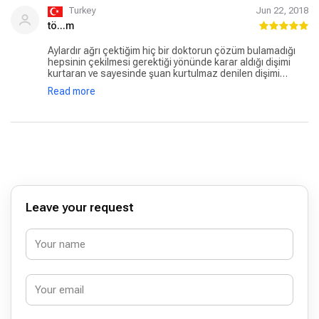
Turkey
Jun 22, 2018
tö...m
Aylardır ağrı çektiğim hiç bir doktorun çözüm bulamadığı
hepsinin çekilmesi gerektiği yönünde karar aldığı dişimi
kurtaran ve sayesinde şuan kurtulmaz denilen dişimi
sapasağlam kullanmamı sağlayan, tatlı dilli güler yüzüyle
Read more
dişçi koltuğunu sevdiren işinin uzmanı bir doktor.. Bundan
sonra dişle ilgili şikayetimizde tek adresimiz Hande Hanım..
Herkese gönül rahatlığıyla tavsiye edebilirim..
Leave your request