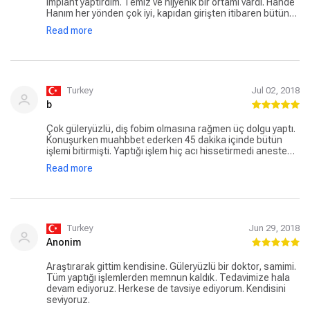
implant yaptırdım. Temiz ve hijyenik bir ortamı vardı. Hande
Hanım her yönden çok iyi, kapıdan girişten itibaren bütün
ekibine teşekkür ediyorum. Çok memnun kaldım ve
Read more
kendisine referans da olurum. Ekibine sevgiler..
Turkey
Jul 02, 2018
b
Çok güleryüzlü, diş fobim olmasına rağmen üç dolgu yaptı.
Konuşurken muahbbet ederken 45 dakika içinde bütün
işlemi bitirmişti. Yaptığı işlem hiç acı hissetirmedi anestezi
uygulmadan yaptı. Ben anestezi yapılmasını isterdim ama
Read more
gerek olmadığını söyledi. Gerçekten de eli çok hafifti.
Herkese tavsiye ederim kendisini.
Turkey
Jun 29, 2018
Anonim
Araştırarak gittim kendisine. Güleryüzlü bir doktor, samimi.
Tüm yaptığı işlemlerden memnun kaldık. Tedavimize hala
devam ediyoruz. Herkese de tavsiye ediyorum. Kendisini
seviyoruz.