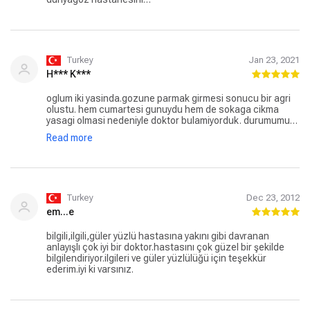
Turkey
Jan 23, 2021
H*** K***
oglum iki yasinda.gozune parmak girmesi sonucu bir agri
olustu. hem cumartesi gunuydu hem de sokaga cikma
yasagi olmasi nedeniyle doktor bulamiyorduk. durumumuz
acildi. dunya goz hastanesine gittik cocuk doktoru feride
Read more
pinar vardi kendisi durumumuz acil olmasina ragmen
muayene etmeyi kabul etmedi. doktor Burcu Hanim ise
bakmayi kabul etti. anne baba olarak cok zor durumdaydik
oglumuzun cani aciyordu elimizden bisi gelmiyordu. Burcu
Hanim oglumuzu detayli bir sekilde muayene etti.
oglumuzun korneasi yirtilmisti hemen tedavisine
Turkey
Dec 23, 2012
yonlendirdi bizi. sizin gibi insanlik adina meslegini yapan
em...e
vicdanli doktorlarin var olmasi ne guzel simdi onemli olan
bizim gibi sizden memnun olan hastalarin emeginizin
bilgili,ilgili,güler yüzlü hastasına yakını gibi davranan
karsiligini sizlere yorumlarimizla degerlendirmelerimizle
anlayışlı çok iyi bir doktor.hastasını çok güzel bir şekilde
verebilmek
bilgilendiriyor.ilgileri ve güler yüzlülüğü için teşekkür
ederim.iyi ki varsınız.