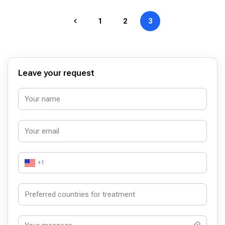
1
2
3
Leave your request
+1