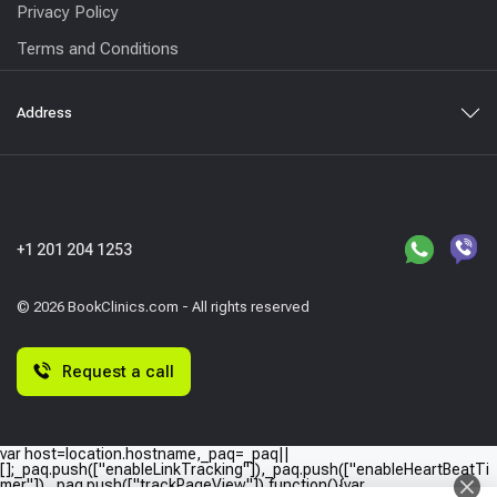
Privacy Policy
Terms and Conditions
Address
+1 201 204 1253
© 2026 BookClinics.com - All rights reserved
Request a call
var host=location.hostname,_paq=_paq||
[];_paq.push(["enableLinkTracking"]),_paq.push(["enableHeartBeatTi
mer"]),_paq.push(["trackPageView"]),function(){var