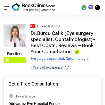
Best Doctors Treatment
Best Doctors in Trea
BookClinics
Turkey, Istanbul
Dr.Burcu Çalık (Eye surgery
specialist, Ophtalmologist)–
Best Costs, Reviews – Book
Your Consultation
Excellent
Eye surgery specialist
,
Ophtalmologist
Years of experience
17
Get a Free Consultation
Turkey, Istanbul
Dünyagöz Eye Hospital Pendik