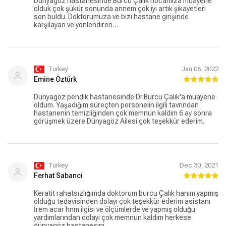
Dünyagöz hastanesinde Burcu Çalık hocamıza muayene
olduk çok şükür sonunda annem çok iyi artık şikayetleri
son buldu. Doktorumuza ve bizi hastane girişinde
karşılayan ve yönlendiren…
Turkey
Jan 06, 2022
Emine Öztürk
Dünyagöz pendik hastanesinde Dr.Burcu Çalık'a muayene
oldum. Yaşadığım süreçten personelin ilgili tavrından
hastanenin temizliğinden çok memnun kaldım 6 ay sonra
görüşmek üzere Dünyagöz Ailesi çok teşekkür ederim.
Turkey
Dec 30, 2021
Ferhat Sabanci
Keratit rahatsızlığımda doktorum burcu Çalık hanım yapmış
olduğu tedavisinden dolayı çok teşekkür ederim asistanı
İrem acar hnm ilgisi ve ölçümlerde ve yapmış olduğu
yardımlarından dolayi çok memnun kaldım herkese
dünyagöz hastanesini…